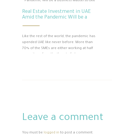
million deaths. The markets are still reeling
Real Estate Investment in UAE
and will continue to unless a cure is found.
Amid the Pandemic Will be a
So,…
Business Masterstroke
Like the rest of the world, the pandemic has
upended UAE like never before. More than
70% of the SMEs are either working at half
capacity or face the threat of closure.
However, smart individuals with business
acumen understand there is still money to
be made right now – and lots of. In such
uncertain times, if someone would tell…
Leave a comment
You must be
logged in
to post a comment.