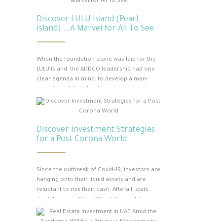
Discover LULU Island (Pearl
Island) … A Marvel for All To See
When the foundation stone was laid for the
LULU Island, the ADDCO leadership had one
clear agenda in mind: to develop a man-
made island that should grab the attention
of people from far and wide in the future.
Some 3 decades onwards, the dream is
blooming, with the artificial island a marvel
Discover Investment Strategies
for everyone to see. Also known as the…
for a Post Corona World
Since the outbreak of Covid-19, investors are
hanging onto their liquid assets and are
reluctant to risk their cash. Afterall, stats
don’t lie, more than 30% of the world’s
population have lost their occupations,
more than 27 million cases, with close to a