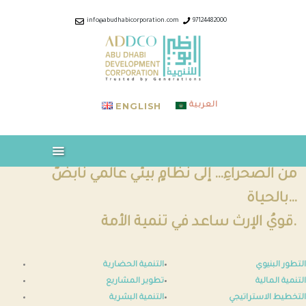
ABOUT US
info@abudhabicorporation.com
97124482000
INDUSTRIES & COMPANIES
ABUDHABI CORPORATION –
OUR SERVICES
ADDCO
CAREERS
Trusted by Generations
MEDIA
ENGLISH
العربية
DOWNLOADS
CONTACT US
من الصحراءِ… إلى نظامٍ بيئي عالمي نابضٌ
بالحياة…
قويُ الإرث ساعد في تنمية الأمة.
التطور البنيوي
التنمية الحضارية
التنمية المالية
تطوير المشاريع
التخطيط الاستراتيجي
التنمية البشرية